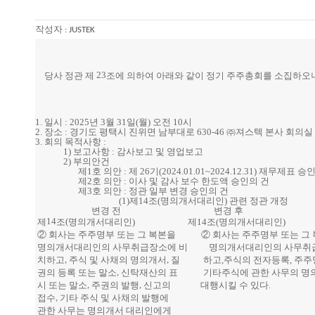
작성자 :
JUSTEK
23
당사 정관 제
조에 의하여 아래와 같이 정기 주주총회를 소집하오
1.
일시
: 2025
년
3
월
31
일
(
월
)
오전
10
시
2.
장소
:
경기도 평택시 진위면 남부대로
630-46
㈜져스텍 본사 회의실
3.
회의 목적사항
:
1)
보고사항
:
감사보고 및 영업보고
2)
부의안건
제
1
호 의안
:
제
26
기
(2024.01.01~2024.12.31)
재무제표 승인
제
2
호 의안
:
이사 및 감사 보수 한도액 승인의 건
제
3
호 의안
:
정관 일부 변경 승인의 건
(1)
제
14
조
(
명의개서대리인
)
관련 정관 개정
변경 전
변경 후
14
(
제
조
명의개서대리인
) 제14조(명의개서대리인)
② 회사는 주주명부 또는 그 복본을
② 회사는 주주명부 또는 그
명의개서대리인의 사무취급장소에 비 명의개서대리인의 사무취
,
,
치하고
주식 및 사채의 명의개서
질 하고,주식의 전자등록, 주주명
,
권의 등록 또는 말소
신탁재산의 표 기타주식에 관한 사무의 명
,
,
시 또는 말소
주권의 발행
신고의 대행시킬 수 있다.
,
접수
기타 주식 및 사채의 발행에
관한 사무는 명의개서 대리인에게