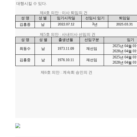
.
대
행시킬 수 있다
제
4
호 의안
:
이사 퇴임의 건
성
명
성
별
임기시작일
선임시
임기
퇴임일
3
2022.07.12
2025.03.31
김흥중
남
년
제
5
호 의안
:
사내이사 선임의 건
성
명
성
별
출생년월
선임구분
임기
2025
04
01
년
월
최동수
남
1973.11.09
재선임
2028
04
01
년
월
2025
04
01
년
월
김흥중
남
1976.10.11
재선임
2028
04
01
년
월
제
6
호 의안
:
계속회 승인의 건