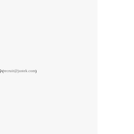
recruit@justek.com
수(
)