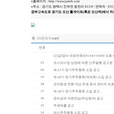
o홈페이지 : http://www.justek.com
o주소 : 경기도 평택시 진위면 동천리 613-9 / 연락처 : 031)6
경부고속도로 경기도 오산 톨게이트(혹은 오산역)에서 차로
총 : 21건 [1/2 page]
번호
[긴급]당사 대표번호(031-647-5500) 도
21
코스닥시장 상장에 따른 신주발행 공고문
20
제 27기 정기주주총회 소집 공고
19
제 26기 정기주주총회(계속회) 소집 공고
18
전자증권 전환 대상 주권 등의 권리자 보
17
제 26기 정기주주총회 소집 공고
16
준비금의 자본전입(무상증자) 공고
15
주권제출 공고
14
임시주주총회 소집 공고