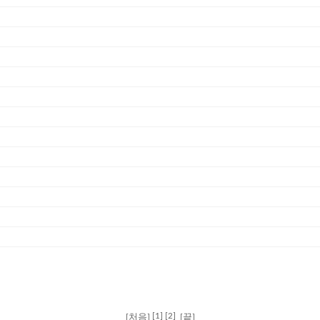
[1]
[2]
[처음]
[끝]