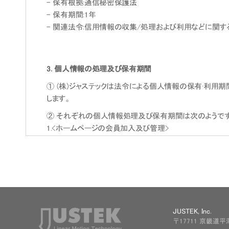
- 保有根拠:通信秘密保護法
- 保有期間:1年
- 関連法令:信用情報の収集/処理および利用などに関する
3. 個人情報の処理及び保有期間
① (株)ジャステックは法令による個人情報の保有·利
します。
② それぞれの個人情報処理及び保有期間は次のようで
1.<ホームページの会員加入及び管理>
<ホームページ会員加入及び管理>に関する個人情報は収
- 保有根拠:サービス利用の混乱防止,紛争解決及び捜
- 関連法令:信用情報の収集/処理および利用などに関する
4. 個人情報の第3者提供に関する事項
JUSTEK, Inc.
〒17711 京畿道
① (株)ジャステック('www.justek.com'以下'