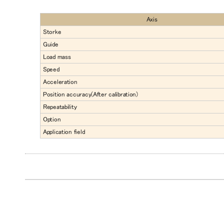
Axis
Storke
Guide
Load mass
Speed
Acceleration
Position accuracy(After calibration)
Repeatability
Option
Application field